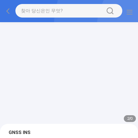
2
/
0
GNSS INS