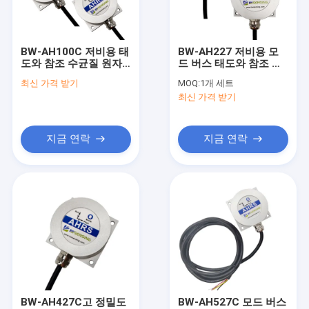
공장 여행
품질 관리
BW-AH100C 저비용 태
BW-AH227 저비용 모
도와 참조 수균질 원자
드 버스 태도와 참조 수
연락주세요
로 RS232/RS485/TTL
균질 원자로를 이끄는
최신 가격 받기
MOQ:
1개 세트
을 이끄는 것
것
최신 가격 받기
인용문을 요구하세요
지금 연락
지금 연락
디지털 경사계 센서
아날로그 경사계 센서
동적 경사계
무선 경사계
전자 컴퍼스 센서
BW-AH427C고 정밀도
BW-AH527C 모드 버스