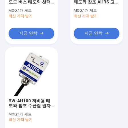
모드 버스 태도와 선택
태도와 참조 AHRS 고정
태도와 진행 방향 기준 시스템
적인 참조 수균질 원자
밀을 이끄는 것
MOQ:
1개 세트
MOQ:
1개 세트
로 RS232/RS485/TTL
최신 가격 받기
IMU 관성 측정 장치
최신 가격 받기
을 이끄는 것
가속도계 진동 센서
지금 연락
지금 연락
GNSS INS 통합
경사 스위치 센서
섬유 광학 쟈이로스코프
자이로스코프 센서는 자릅니다
가속도계 칩
BW-AH100 저비용 태
다른 것
도와 참조 수균질 원자
로 RS232/RS485/TTL
MOQ:
1개 세트
을 이끄는 것
최신 가격 받기