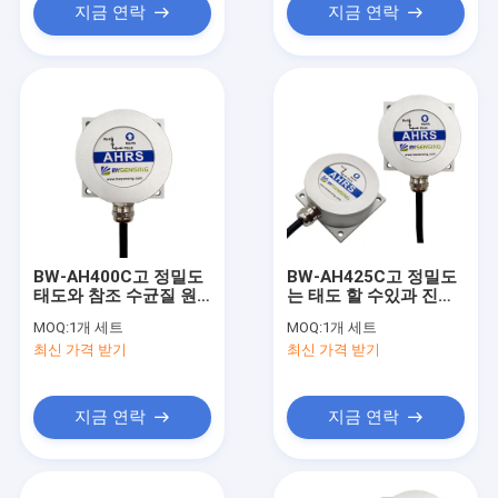
지금 연락
지금 연락
BW-AH400C고 정밀도
BW-AH425C고 정밀도
태도와 참조 수균질 원
는 태도 할 수있과 진행
자로
하는 것 수균질 원자로
MOQ:
1개 세트
MOQ:
1개 세트
RS232/RS485/TTL을
에 참조 사항을 답니다
최신 가격 받기
최신 가격 받기
이끄는 것
지금 연락
지금 연락