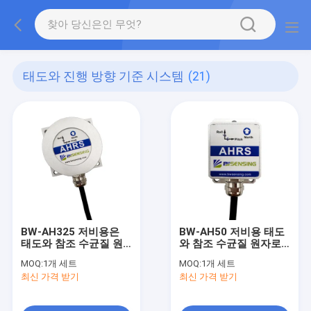
태도와 진행 방향 기준 시스템
(21)
BW-AH325 저비용은
BW-AH50 저비용 태도
태도와 참조 수균질 원
와 참조 수균질 원자로
자로를 이끄는 것 버스
RS232/RS485/CAN을
MOQ:
1개 세트
MOQ:
1개 세트
로 나를 수 있습니다
이끄는 것
최신 가격 받기
최신 가격 받기