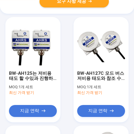
요구 사항 제공
BW-AH125는 저비용
BW-AH127C 모드 버스
태도 할 수있과 진행하
저비용 태도와 참조 수
는 것 수균질 원자로에
균질 원자로를 이끄는
MOQ:
1개 세트
MOQ:
1개 세트
참조 사항을 답니다
것
최신 가격 받기
최신 가격 받기
지금 연락
지금 연락