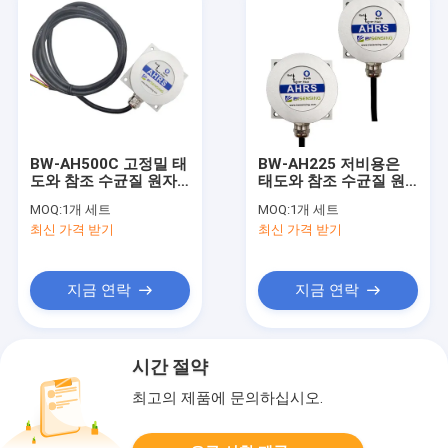
BW-AH500C 고정밀 태
BW-AH225 저비용은
도와 참조 수균질 원자
태도와 참조 수균질 원
로 RS232/RS485/TTL
자로를 이끄는 것 할 수
MOQ:
1개 세트
MOQ:
1개 세트
을 이끄는 것
있
최신 가격 받기
최신 가격 받기
지금 연락
지금 연락
시간 절약
최고의 제품에 문의하십시오.