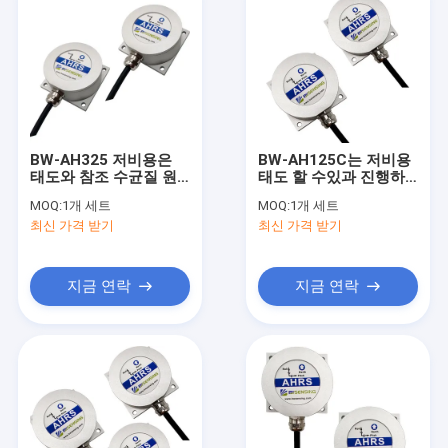
BW-AH325 저비용은
BW-AH125C는 저비용
태도와 참조 수균질 원
태도 할 수있과 진행하
자로를 이끄는 것 버스
는 것 수균질 원자로
MOQ:
1개 세트
MOQ:
1개 세트
로 나를 수 있습니다
RS232/RS485/TTL에
최신 가격 받기
최신 가격 받기
참조 사항을 답니다
지금 연락
지금 연락
집
제품
우리에 대하여