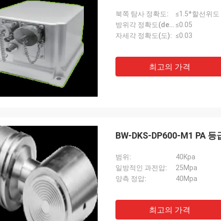
북쪽 탐사 정확도:
≤1.5*할선위도
방위각 정확도(deg):
≤0.05
자세각 정확도(도):
≤0.03
최고의 가격
BW-DKS-DP600-M1 P
범위:
40Kpa
일방적인 과전압:
25Mpa
양측 정압:
40Mpa
최고의 가격