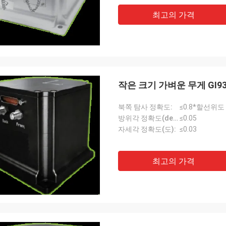
최고의 가격
작은 크기 가벼운 무게 GI
북쪽 탐사 정확도:
≤0.8*할선위도
방위각 정확도(deg):
≤0.05
자세각 정확도(도):
≤0.03
최고의 가격