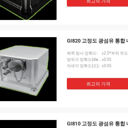
최고의 가격
GI820 고정도 광섬유 통
북쪽 탐사 정확도:
≤2.5*부위 위도
방위각 정확도(deg):
≤0.05
자세각 정확도(도):
≤0.05
최고의 가격
GI810 고정도 광섬유 통