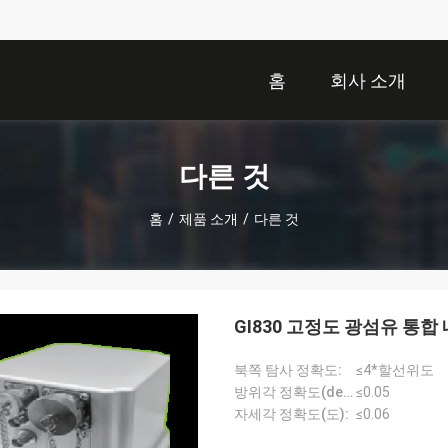
홈
회사 소개
다른 것
홈
/
제품 소개
/
다른 것
GI830 고정도 광섬유 통
북쪽 탐사 정확도:
≤4*할선위도
방위각 정확도(deg):
≤0.05
자세각 정확도(도):
≤0.06