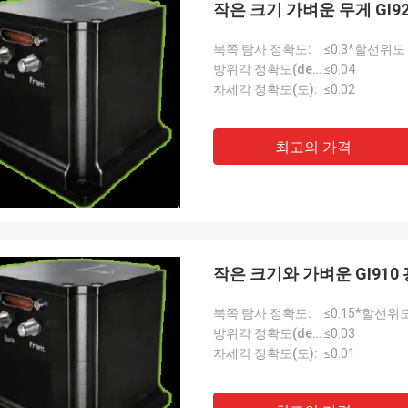
작은 크기 가벼운 무게 GI
북쪽 탐사 정확도:
≤0.3*할선위도
방위각 정확도(deg):
≤0.04
자세각 정확도(도):
≤0.02
최고의 가격
작은 크기와 가벼운 GI91
북쪽 탐사 정확도:
≤0.15*할선위
방위각 정확도(deg):
≤0.03
자세각 정확도(도):
≤0.01