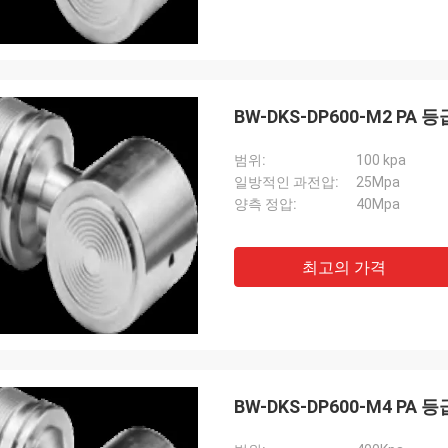
BW-DKS-DP600-M2 P
범위:
100 kpa
일방적인 과전압:
25Mpa
양측 정압:
40Mpa
최고의 가격
BW-DKS-DP600-M4 P