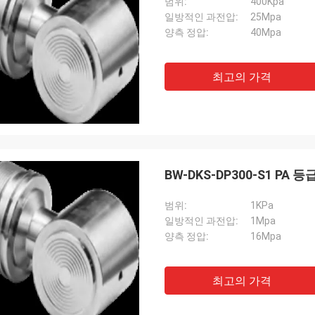
범위:
400Kpa
일방적인 과전압:
25Mpa
양측 정압:
40Mpa
최고의 가격
BW-DKS-DP300-S1 P
범위:
1KPa
일방적인 과전압:
1Mpa
양측 정압:
16Mpa
최고의 가격