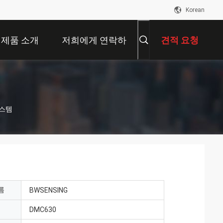
Korean
제품 소개
저희에게 연락하
견적 요청
십시오
시스템
름
BWSENSING
DMC630