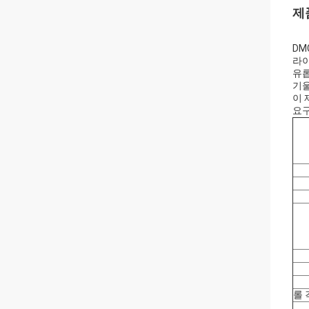
제
DM
라이
유롭
기울
이 
요구
롤 