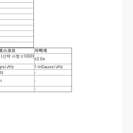
로스코프
자력계
0 (선택 사항 ±1000)
±2 Gs
ps/√Hz
1 mGauss/√Hz
Hz
-
h
-
-