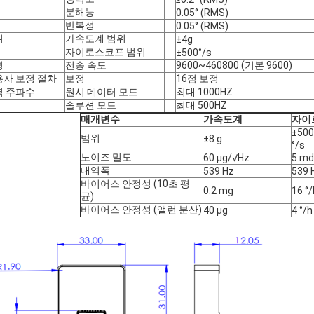
분해능
0.05° (RMS)
반복성
0.05° (RMS)
위
가속도계 범위
±4g
자이로스코프 범위
±500°/s
경
전송 속도
9600~460800 (기본 9600)
용자 보정 절차
보정
16점 보정
력 주파수
원시 데이터 모드
최대 1000HZ
솔루션 모드
최대 500HZ
매개변수
가속도계
자이
±50
범위
±8 g
°/s
노이즈 밀도
60 µg/√Hz
5 md
대역폭
539 Hz
539 
바이어스 안정성 (10초 평
0.2 mg
16 °/
균)
바이어스 안정성 (앨런 분산)
40 µg
4 °/h