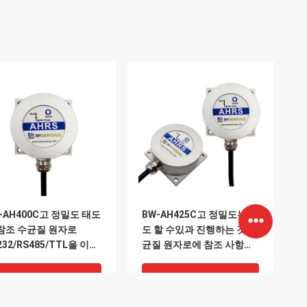
-AH400C고 정밀도 태도
BW-AH425C고 정밀도는 태
참조 수균질 원자로
도 할 수있과 진행하는 것 수
232/RS485/TTL을 이끄
균질 원자로에 참조 사항을
것
답니다
최고의 가격
최고의 가격