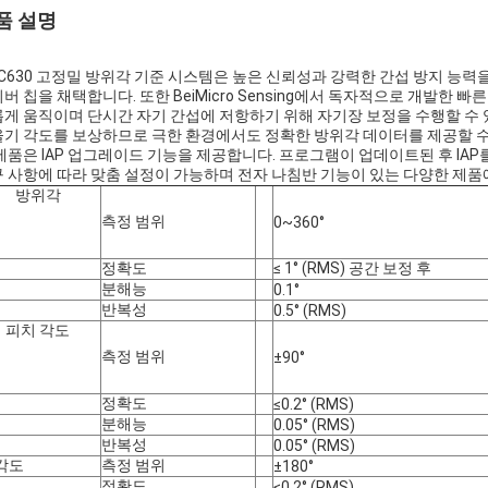
품 설명
C630 고정밀 방위각 기준 시스템은 높은 신뢰성과 강력한 간섭 방지 능력
버 칩을 채택합니다. 또한 BeiMicro Sensing에서 독자적으로 개발한
게 움직이며 단시간 자기 간섭에 저항하기 위해 자기장 보정을 수행할 수
기 각도를 보상하므로 극한 환경에서도 정확한 방위각 데이터를 제공할 수
제품은 IAP 업그레이드 기능을 제공합니다. 프로그램이 업데이트된 후 IA
 사항에 따라 맞춤 설정이 가능하며 전자 나침반 기능이 있는 다양한 제품
방위각
측정 범위
0~360°
정확도
≤ 1° (RMS) 공간 보정 후
분해능
0.1°
반복성
0.5° (RMS)
피치 각도
측정 범위
±90°
정확도
≤0.2° (RMS)
분해능
0.05° (RMS)
반복성
0.05° (RMS)
각도
측정 범위
±180°
정확도
≤0.2° (RMS)