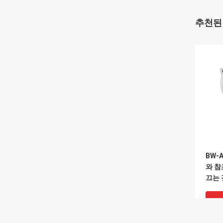
추천된
BW-
와 참
끄는 
니다