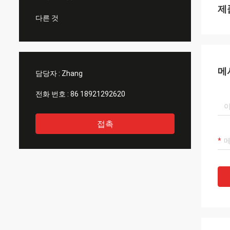
제
다른 것
메
담당자 :
Zhang
전화 번호 :
86 18921292620
접촉