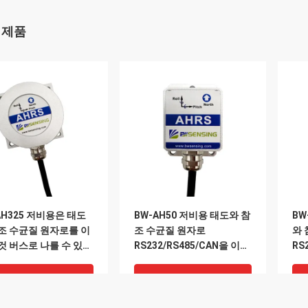
 제품
AH325 저비용은 태도
BW-AH50 저비용 태도와 참
BW
조 수균질 원자로를 이
조 수균질 원자로
와 
것 버스로 나를 수 있습
RS232/RS485/CAN을 이끄
RS
는 것
는 
최고의 가격
최고의 가격